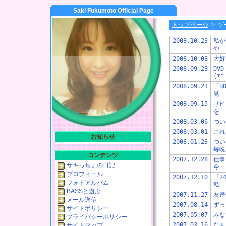
Saki Fukumoto Official Page
トップページ
>
ゲ
2008.10.23
私が
や
2008.10.08
大好
2008.09.23
DV
(*^
2008.09.21
「B
見
2008.09.15
リピ
を
2008.03.06
つ
2008.03.01
こ
お知らせ
2008.01.23
つい
毎晩
コンテンツ
2007.12.28
仕
サキっちょの日記
今
プロフィール
2007.12.10
『2
フォトアルバム
私
BASSと遊ぶ
2007.11.27
友達
メール送信
2007.08.14
ず
サイトポリシー
2007.05.07
みな
プライバシーポリシー
2007.03.16
なん
サイトマップ