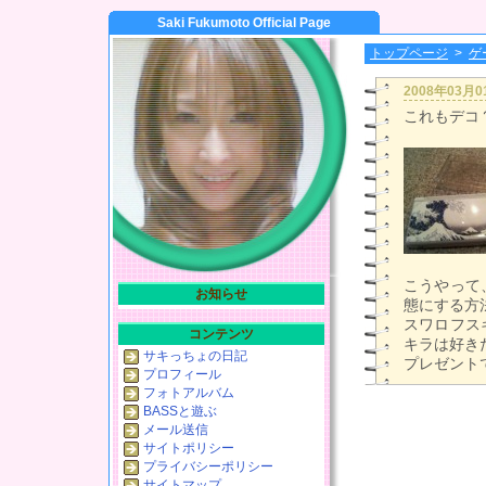
Saki Fukumoto Official Page
トップページ
>
ゲ
2008年03月
これもデコ
こうやって
お知らせ
態にする方
スワロフス
コンテンツ
キラは好き
サキっちょの日記
プレゼントで
プロフィール
フォトアルバム
BASSと遊ぶ
メール送信
サイトポリシー
プライバシーポリシー
サイトマップ