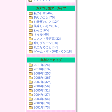
カテゴリ別アーカイブ
私の日常 [469]
釣りのこと [70]
お仕事のこと [124]
美味しいもの [169]
わんこ [65]
ネイル [46]
コスメ・美容系 [32]
癒しグリーン [18]
気になること [17]
ゲーム・本・DVD・CD [18]
年別アーカイブ
2011年 [24]
2010年 [132]
2009年 [250]
2008年 [363]
2007年 [325]
2006年 [56]
2005年 [31]
2004年 [27]
2003年 [54]
2002年 [79]
2001年 [73]