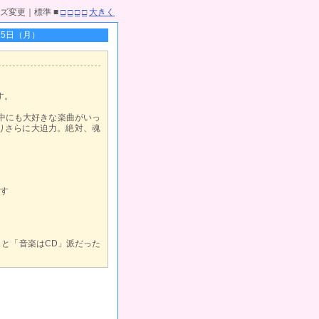
ズ変更｜標準 ■
□
□
□
□
大きく
月15日（月）
す。
の中にも大好きな楽曲がいっ
よりさらに大迫力。絶対、魂
す
うと「音楽はCD」派だった