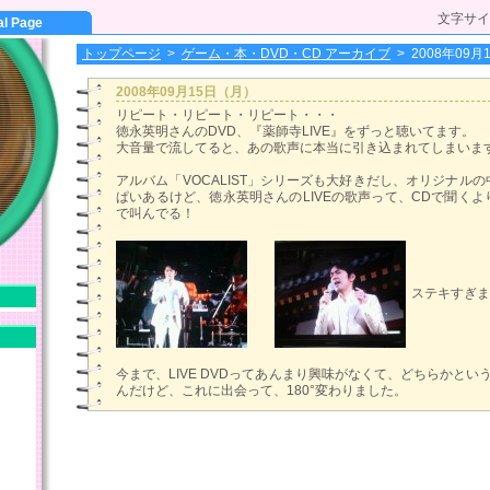
文字サイ
al Page
トップページ
>
ゲーム・本・DVD・CD アーカイブ
>
2008年09
2008年09月15日（月）
リピート・リピート・リピート・・・
徳永英明さんのDVD、『薬師寺LIVE』をずっと聴いてます。
大音量で流してると、あの歌声に本当に引き込まれてしまいま
アルバム「VOCALIST」シリーズも大好きだし、オリジナル
ぱいあるけど、徳永英明さんのLIVEの歌声って、CDで聞く
で叫んでる！
ステキすぎま
今まで、LIVE DVDってあんまり興味がなくて、どちらかとい
んだけど、これに出会って、180°変わりました。