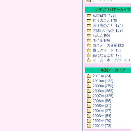
カテゴリ別アーカイブ
私の日常 [469]
釣りのこと [70]
お仕事のこと [124]
美味しいもの [169]
わんこ [65]
ネイル [46]
コスメ・美容系 [32]
癒しグリーン [18]
気になること [17]
ゲーム・本・DVD・CD [
年別アーカイブ
2011年 [24]
2010年 [132]
2009年 [250]
2008年 [363]
2007年 [325]
2006年 [56]
2005年 [31]
2004年 [27]
2003年 [54]
2002年 [79]
2001年 [73]