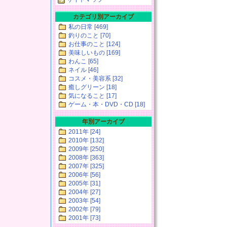
カテゴリ別アーカイブ
私の日常 [469]
釣りのこと [70]
お仕事のこと [124]
美味しいもの [169]
わんこ [65]
ネイル [46]
コスメ・美容系 [32]
癒しグリーン [18]
気になること [17]
ゲーム・本・DVD・CD [18]
年別アーカイブ
2011年 [24]
2010年 [132]
2009年 [250]
2008年 [363]
2007年 [325]
2006年 [56]
2005年 [31]
2004年 [27]
2003年 [54]
2002年 [79]
2001年 [73]