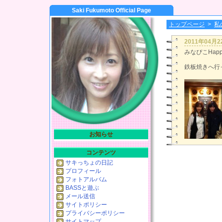
Saki Fukumoto Official Page
トップページ
>
私
2011年04月
みなぴこHappy 
鉄板焼きへ行
お知らせ
コンテンツ
サキっちょの日記
プロフィール
フォトアルバム
BASSと遊ぶ
メール送信
サイトポリシー
プライバシーポリシー
サイトマップ