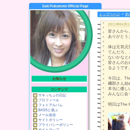
Saki Fukumoto Official Page
トップページ
>
釣
2011年04月
皆さんから
ありがとう
体は元気元
てんだろ、
ないかなと
皆さんのお
るようです。
今日は、Th
お知らせ
磯部さん始
本当に優し
コンテンツ
みんなに会
サキっちょの日記
プロフィール
明日はThe
フォトアルバム
BASSと遊ぶ
メール送信
サイトポリシー
プライバシーポリシー
サイトマップ