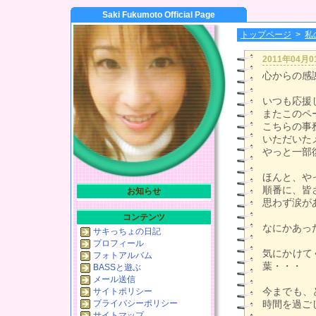
Saki Fukumoto Official Page
トップページ
>
私
2011年04月
心からの感謝
いつも応援
またこのペ
こちらの事
いただいた
やっと一部
ほんと、や
順番に、皆
お知らせ
思わず涙があ
コンテンツ
なにかあっ
サキっちょの日記
プロフィール
気にかけて
フォトアルバム
葉・・・
BASSと遊ぶ
メール送信
今までも、
サイトポリシー
プライバシーポリシー
時間を過ご
サイトマップ