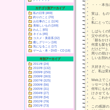
・・・本当に
カテゴリ別アーカイブ
私の日常 [469]
実は、もの
釣りのこと [70]
と、
お仕事のこと [124]
私にとって
美味しいもの [169]
わんこ [65]
しばらくの
ネイル [46]
父やポポち
コスメ・美容系 [32]
「願をかけ
癒しグリーン [18]
何度も髪を
気になること [17]
だけど^^
ゲーム・本・DVD・CD [18]
周りの助け
しいお別れ
年別アーカイブ
2011年 [24]
大好きだっ
2010年 [132]
ど、私は変
2009年 [250]
2008年 [363]
Web上で
2007年 [325]
ッセージを
2006年 [56]
何年にもわ
2005年 [31]
けさせても
2004年 [27]
2003年 [54]
ん、これか
2002年 [79]
2001年 [73]
この感謝の