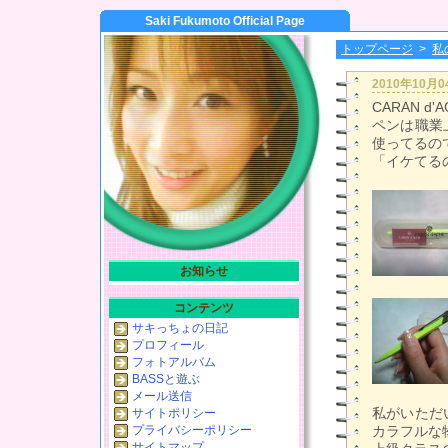
Saki Fukumoto Official Page
トップページ
>
私
2010年10月
CARAN 
ペンは職業
使ってるの
「イケてるの
お知らせ
コンテンツ
サキっちょの日記
プロフィール
フォトアルバム
BASSと遊ぶ
メール送信
私がいただ
サイトポリシー
プライバシーポリシー
カラフルな
サイトマップ