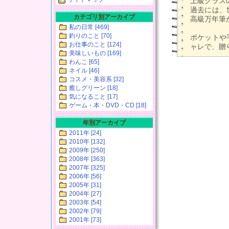
上級クラス
過去には、
カテゴリ別アーカイブ
高級万年筆
私の日常 [469]
釣りのこと [70]
ポケットや
お仕事のこと [124]
ャレで、贈り
美味しいもの [169]
わんこ [65]
ネイル [46]
コスメ・美容系 [32]
癒しグリーン [18]
気になること [17]
ゲーム・本・DVD・CD [18]
年別アーカイブ
2011年 [24]
2010年 [132]
2009年 [250]
2008年 [363]
2007年 [325]
2006年 [56]
2005年 [31]
2004年 [27]
2003年 [54]
2002年 [79]
2001年 [73]