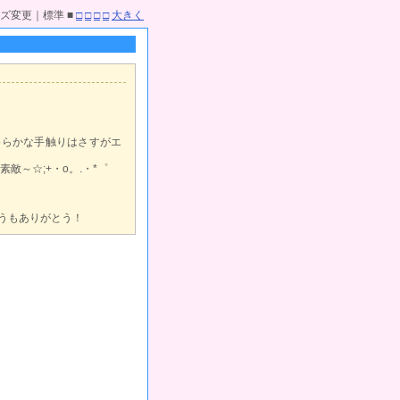
ズ変更｜標準 ■
□
□
□
□
大きく
めらかな手触りはさすがエ
敵～☆;+・o。.・*゜
どうもありがとう！