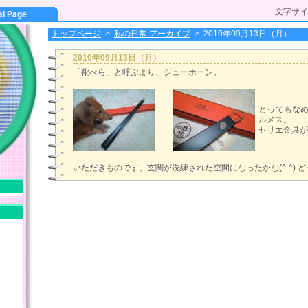
文字サイ
al Page
トップページ
>
私の日常 アーカイブ
>
2010年09月13日（月）
2010年09月13日（月）
「靴べら」と呼ぶより、シューホーン。
とってもな
ルメス。
セリエ金具が素
いただきものです。玄関が洗練された空間になったかな(^-^) 