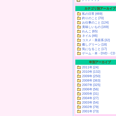
カテゴリ別アーカイブ
私の日常 [469]
釣りのこと [70]
お仕事のこと [124]
美味しいもの [169]
わんこ [65]
ネイル [46]
コスメ・美容系 [32]
癒しグリーン [18]
気になること [17]
ゲーム・本・DVD・CD [
年別アーカイブ
2011年 [24]
2010年 [132]
2009年 [250]
2008年 [363]
2007年 [325]
2006年 [56]
2005年 [31]
2004年 [27]
2003年 [54]
2002年 [79]
2001年 [73]