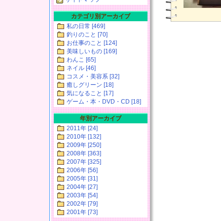
カテゴリ別アーカイブ
私の日常 [469]
釣りのこと [70]
お仕事のこと [124]
美味しいもの [169]
わんこ [65]
ネイル [46]
コスメ・美容系 [32]
癒しグリーン [18]
気になること [17]
ゲーム・本・DVD・CD [18]
年別アーカイブ
2011年 [24]
2010年 [132]
2009年 [250]
2008年 [363]
2007年 [325]
2006年 [56]
2005年 [31]
2004年 [27]
2003年 [54]
2002年 [79]
2001年 [73]