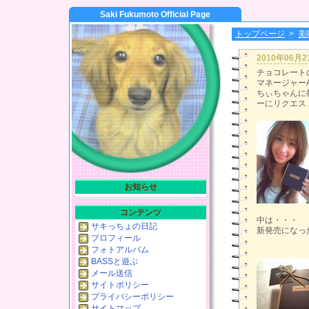
Saki Fukumoto Official Page
トップページ
>
美
2010年06月
チョコレート
マネージャー
ちぃちゃんに
ーにリクエスト
お知らせ
コンテンツ
中は・・・
サキっちょの日記
新発売になっ
プロフィール
フォトアルバム
BASSと遊ぶ
メール送信
サイトポリシー
プライバシーポリシー
サイトマップ