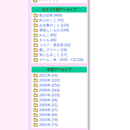
カテゴリ別アーカイブ
私の日常 [469]
釣りのこと [70]
お仕事のこと [124]
美味しいもの [169]
わんこ [65]
ネイル [46]
コスメ・美容系 [32]
癒しグリーン [18]
気になること [17]
ゲーム・本・DVD・CD [18]
年別アーカイブ
2011年 [24]
2010年 [132]
2009年 [250]
2008年 [363]
2007年 [325]
2006年 [56]
2005年 [31]
2004年 [27]
2003年 [54]
2002年 [79]
2001年 [73]