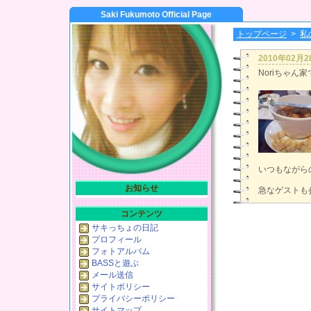
Saki Fukumoto Official Page
トップページ
>
私
2010年02月
Noriちゃん家
いつもながら
お知らせ
急なゲストも
コンテンツ
サキっちょの日記
プロフィール
フォトアルバム
BASSと遊ぶ
メール送信
サイトポリシー
プライバシーポリシー
サイトマップ