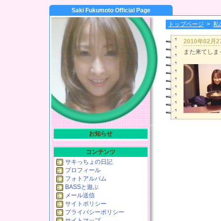
Saki Fukumoto Official Page
トップページ
>
私
2010年02月
また来てしま
お知らせ
コンテンツ
サキっちょの日記
プロフィール
フォトアルバム
BASSと遊ぶ
メール送信
サイトポリシー
プライバシーポリシー
サイトマップ