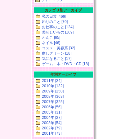
カテゴリ別アーカイブ
私の日常 [469]
釣りのこと [70]
お仕事のこと [124]
美味しいもの [169]
わんこ [65]
ネイル [46]
コスメ・美容系 [32]
癒しグリーン [18]
気になること [17]
ゲーム・本・DVD・CD [18]
年別アーカイブ
2011年 [24]
2010年 [132]
2009年 [250]
2008年 [363]
2007年 [325]
2006年 [56]
2005年 [31]
2004年 [27]
2003年 [54]
2002年 [79]
2001年 [73]