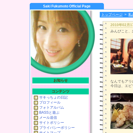
Saki Fukumoto Official Page
トップページ
>
私
2010年02月
みんぴこと、
お知らせ
なんでもアリ
今日は、エビ
コンテンツ
サキっちょの日記
プロフィール
フォトアルバム
BASSと遊ぶ
メール送信
サイトポリシー
プライバシーポリシー
サイトマップ