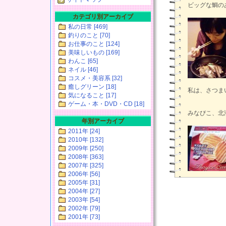
ビッグな鯛の
カテゴリ別アーカイブ
私の日常 [469]
釣りのこと [70]
お仕事のこと [124]
美味しいもの [169]
わんこ [65]
ネイル [46]
コスメ・美容系 [32]
癒しグリーン [18]
私は、さつまい
気になること [17]
ゲーム・本・DVD・CD [18]
みなぴこ、北海
年別アーカイブ
2011年 [24]
2010年 [132]
2009年 [250]
2008年 [363]
2007年 [325]
2006年 [56]
2005年 [31]
2004年 [27]
2003年 [54]
2002年 [79]
2001年 [73]