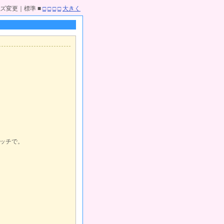
ズ変更｜標準 ■
□
□
□
□
大きく
ッチで。