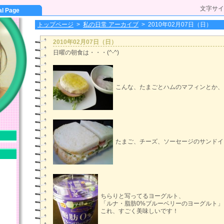
文字サイ
al Page
トップページ
>
私の日常 アーカイブ
>
2010年02月07日（日）
2010年02月07日（日）
日曜の朝食は・・・(^-^)
こんな、たまごとハムのマフィンとか、
たまご、チーズ、ソーセージのサンドイ
ちらりと写ってるヨーグルト、
「ルナ・脂肪0%ブルーベリーのヨーグルト」
これ、すごく美味しいです！