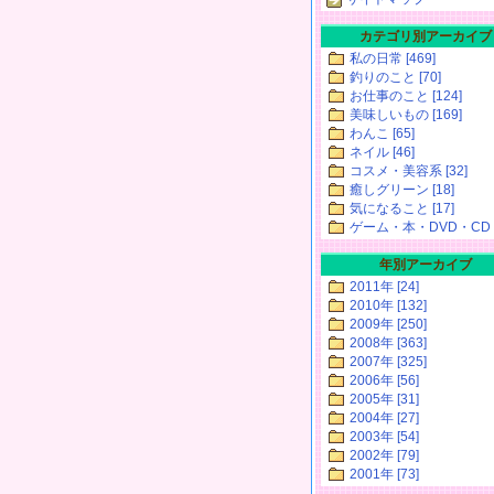
カテゴリ別アーカイブ
私の日常 [469]
釣りのこと [70]
お仕事のこと [124]
美味しいもの [169]
わんこ [65]
ネイル [46]
コスメ・美容系 [32]
癒しグリーン [18]
気になること [17]
ゲーム・本・DVD・CD [
年別アーカイブ
2011年 [24]
2010年 [132]
2009年 [250]
2008年 [363]
2007年 [325]
2006年 [56]
2005年 [31]
2004年 [27]
2003年 [54]
2002年 [79]
2001年 [73]