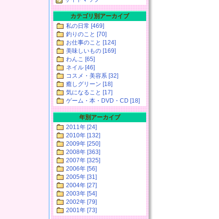
カテゴリ別アーカイブ
私の日常 [469]
釣りのこと [70]
お仕事のこと [124]
美味しいもの [169]
わんこ [65]
ネイル [46]
コスメ・美容系 [32]
癒しグリーン [18]
気になること [17]
ゲーム・本・DVD・CD [18]
年別アーカイブ
2011年 [24]
2010年 [132]
2009年 [250]
2008年 [363]
2007年 [325]
2006年 [56]
2005年 [31]
2004年 [27]
2003年 [54]
2002年 [79]
2001年 [73]