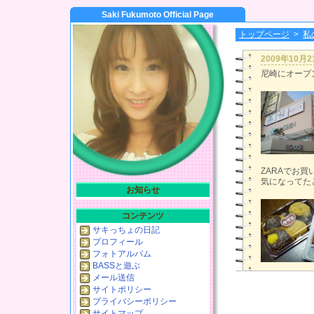
Saki Fukumoto Official Page
トップページ
>
私
2009年10月
尼崎にオープ
ZARAでお
気になってたと
お知らせ
コンテンツ
サキっちょの日記
プロフィール
フォトアルバム
BASSと遊ぶ
メール送信
サイトポリシー
プライバシーポリシー
サイトマップ