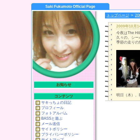
Saki Fukumoto Official Page
トップページ
>
2
2009年10月
今夜はThe H
久々の、シー
季節の走りの
お知らせ
明日（木）、
コンテンツ
サキっちょの日記
プロフィール
フォトアルバム
BASSと遊ぶ
メール送信
サイトポリシー
プライバシーポリシー
サイトマップ