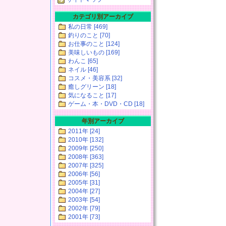
カテゴリ別アーカイブ
私の日常 [469]
釣りのこと [70]
お仕事のこと [124]
美味しいもの [169]
わんこ [65]
ネイル [46]
コスメ・美容系 [32]
癒しグリーン [18]
気になること [17]
ゲーム・本・DVD・CD [18]
年別アーカイブ
2011年 [24]
2010年 [132]
2009年 [250]
2008年 [363]
2007年 [325]
2006年 [56]
2005年 [31]
2004年 [27]
2003年 [54]
2002年 [79]
2001年 [73]