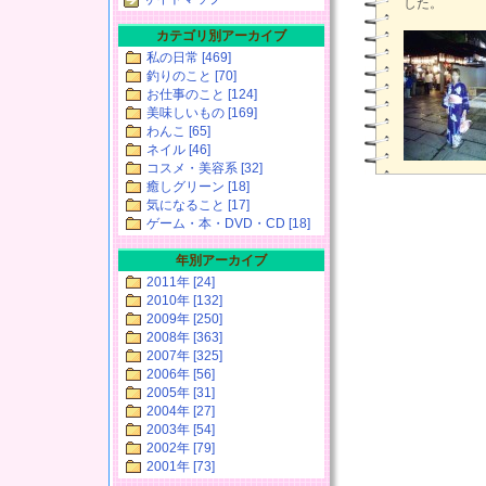
した。
カテゴリ別アーカイブ
私の日常 [469]
釣りのこと [70]
お仕事のこと [124]
美味しいもの [169]
わんこ [65]
ネイル [46]
コスメ・美容系 [32]
癒しグリーン [18]
気になること [17]
ゲーム・本・DVD・CD [18]
年別アーカイブ
2011年 [24]
2010年 [132]
2009年 [250]
2008年 [363]
2007年 [325]
2006年 [56]
2005年 [31]
2004年 [27]
2003年 [54]
2002年 [79]
2001年 [73]