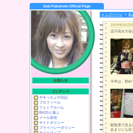
Saki Fukumoto Official Page
トップページ
>
私
2009年08月
淀川花火大会は
お知らせ
今年は、初め
コンテンツ
サキっちょの日記
プロフィール
フォトアルバム
BASSと遊ぶ
メール送信
サイトポリシー
観覧席で見る
プライバシーポリシー
あまりにも近
サイトマップ