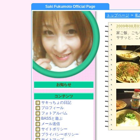
Saki Fukumoto Official Page
トップページ
>
私
2009年08月
家ご飯、ごちそ
ササッと、こ
お知らせ
コンテンツ
サキっちょの日記
プロフィール
フォトアルバム
BASSと遊ぶ
メール送信
サイトポリシー
プライバシーポリシー
サイトマップ