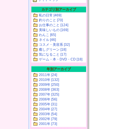
カテゴリ別アーカイブ
私の日常 [469]
釣りのこと [70]
お仕事のこと [124]
美味しいもの [169]
わんこ [65]
ネイル [46]
コスメ・美容系 [32]
癒しグリーン [18]
気になること [17]
ゲーム・本・DVD・CD [18]
年別アーカイブ
2011年 [24]
2010年 [132]
2009年 [250]
2008年 [363]
2007年 [325]
2006年 [56]
2005年 [31]
2004年 [27]
2003年 [54]
2002年 [79]
2001年 [73]