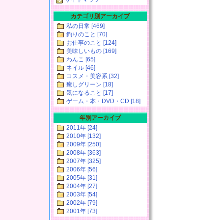
カテゴリ別アーカイブ
私の日常 [469]
釣りのこと [70]
お仕事のこと [124]
美味しいもの [169]
わんこ [65]
ネイル [46]
コスメ・美容系 [32]
癒しグリーン [18]
気になること [17]
ゲーム・本・DVD・CD [18]
年別アーカイブ
2011年 [24]
2010年 [132]
2009年 [250]
2008年 [363]
2007年 [325]
2006年 [56]
2005年 [31]
2004年 [27]
2003年 [54]
2002年 [79]
2001年 [73]