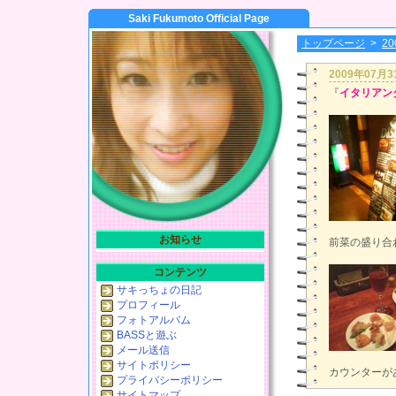
Saki Fukumoto Official Page
トップページ
>
2
2009年07月
『
イタリアン
お知らせ
前菜の盛り合
コンテンツ
サキっちょの日記
プロフィール
フォトアルバム
BASSと遊ぶ
メール送信
サイトポリシー
カウンターが
プライバシーポリシー
サイトマップ