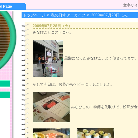
文字サイ
al Page
トップページ
>
私の日常 アーカイブ
>
2009年07月28日（火）
2009年07月28日（火）
みなぴことコストコへ。
黒髪になったみなぴこ。よく似合ってます
そして今日は、お昼からヘビーにしゃぶしゃぶ。
みなぴこの「季節を先取りで、松茸が食