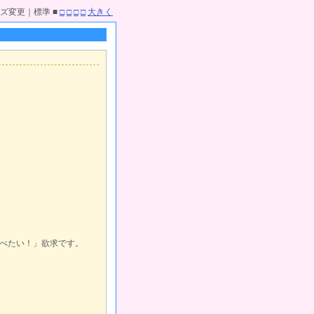
ズ変更｜標準 ■
□
□
□
□
大きく
。
べたい！」欲求です。