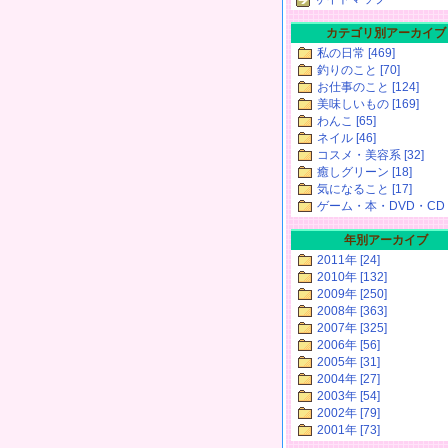
カテゴリ別アーカイブ
私の日常 [469]
釣りのこと [70]
お仕事のこと [124]
美味しいもの [169]
わんこ [65]
ネイル [46]
コスメ・美容系 [32]
癒しグリーン [18]
気になること [17]
ゲーム・本・DVD・CD [
年別アーカイブ
2011年 [24]
2010年 [132]
2009年 [250]
2008年 [363]
2007年 [325]
2006年 [56]
2005年 [31]
2004年 [27]
2003年 [54]
2002年 [79]
2001年 [73]