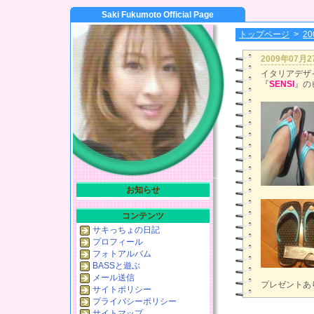
Saki Fukumoto Official Page
トップページ
>
2
2009年07月
イタリアデザ
『
SENSI
』の
お知らせ
コンテンツ
サキっちょの日記
プロフィール
フォトアルバム
BASSと遊ぶ
メール送信
プレゼントあり
サイトポリシー
プライバシーポリシー
サイトマップ