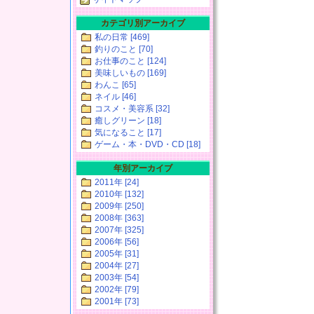
カテゴリ別アーカイブ
私の日常 [469]
釣りのこと [70]
お仕事のこと [124]
美味しいもの [169]
わんこ [65]
ネイル [46]
コスメ・美容系 [32]
癒しグリーン [18]
気になること [17]
ゲーム・本・DVD・CD [18]
年別アーカイブ
2011年 [24]
2010年 [132]
2009年 [250]
2008年 [363]
2007年 [325]
2006年 [56]
2005年 [31]
2004年 [27]
2003年 [54]
2002年 [79]
2001年 [73]