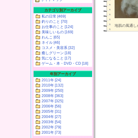
カテゴリ別アーカイブ
私の日常 [469]
釣りのこと [70]
地肌の風通し
お仕事のこと [124]
美味しいもの [169]
わんこ [65]
ネイル [46]
コスメ・美容系 [32]
癒しグリーン [18]
気になること [17]
ゲーム・本・DVD・CD [18]
年別アーカイブ
2011年 [24]
2010年 [132]
2009年 [250]
2008年 [363]
2007年 [325]
2006年 [56]
2005年 [31]
2004年 [27]
2003年 [54]
2002年 [79]
2001年 [73]