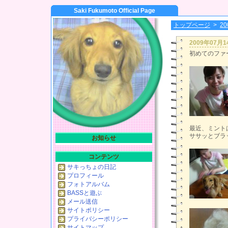
Saki Fukumoto Official Page
トップページ
>
2
2009年07月
初めてのファ
最近、ミント
ササッとブラ
お知らせ
コンテンツ
サキっちょの日記
プロフィール
フォトアルバム
BASSと遊ぶ
メール送信
サイトポリシー
プライバシーポリシー
サイトマップ