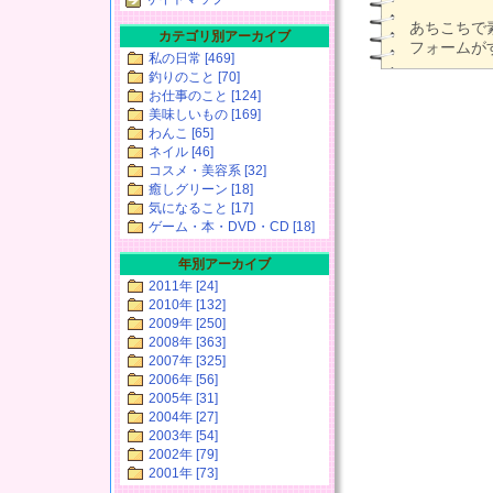
あちこちで
カテゴリ別アーカイブ
フォームが
私の日常 [469]
釣りのこと [70]
お仕事のこと [124]
美味しいもの [169]
わんこ [65]
ネイル [46]
コスメ・美容系 [32]
癒しグリーン [18]
気になること [17]
ゲーム・本・DVD・CD [18]
年別アーカイブ
2011年 [24]
2010年 [132]
2009年 [250]
2008年 [363]
2007年 [325]
2006年 [56]
2005年 [31]
2004年 [27]
2003年 [54]
2002年 [79]
2001年 [73]