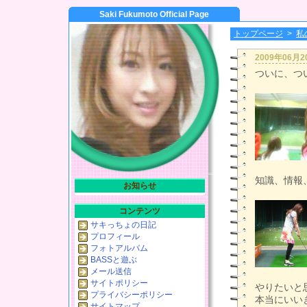
Saki Fukumoto Official Page
トップページ
>
私
2009年06月
ついに、つい
知識、情報
お知らせ
コンテンツ
サキっちょの日記
プロフィール
フォトアルバム
BASSと遊ぶ
メール送信
サイトポリシー
やりたいと
プライバシーポリシー
本当にいいき
サイトマップ