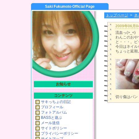
Saki Fukumoto Official Page
トップページ
>
ネ
2009年06月
流血っ(>_<)
わんこのおや
と・・・。ビ
今日はネイル
ちょっと延期
お知らせ
コンテンツ
切り傷はバン
サキっちょの日記
プロフィール
フォトアルバム
BASSと遊ぶ
メール送信
サイトポリシー
プライバシーポリシー
サイトマップ