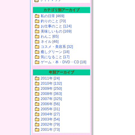
カテゴリ別アーカイブ
私の日常 [469]
釣りのこと [70]
お仕事のこと [124]
美味しいもの [169]
わんこ [65]
ネイル [46]
コスメ・美容系 [32]
癒しグリーン [18]
気になること [17]
ゲーム・本・DVD・CD [18]
年別アーカイブ
2011年 [24]
2010年 [132]
2009年 [250]
2008年 [363]
2007年 [325]
2006年 [56]
2005年 [31]
2004年 [27]
2003年 [54]
2002年 [79]
2001年 [73]