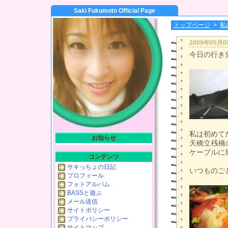
Saki Fukumoto Official Page
トップページ
>
私
2009年05月
今日の行き
私は初めて
お知らせ
天橋立桟橋
ケーブルに
コンテンツ
サキっちょの日記
いつものご
プロフィール
フォトアルバム
BASSと遊ぶ
メール送信
サイトポリシー
プライバシーポリシー
サイトマップ