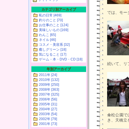
カテゴリ別アーカイブ
では、モー
私の日常 [469]
釣りのこと [70]
お仕事のこと [124]
美味しいもの [169]
わんこ [65]
ネイル [46]
コスメ・美容系 [32]
癒しグリーン [18]
気になること [17]
ゲーム・本・DVD・CD [18]
続いて、リ
年別アーカイブ
2011年 [24]
2010年 [132]
2009年 [250]
2008年 [363]
2007年 [325]
2006年 [56]
2005年 [31]
2004年 [27]
2003年 [54]
傘松公園で
2002年 [79]
き、天橋立
2001年 [73]