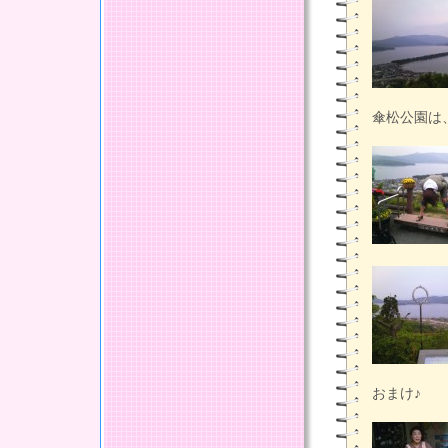
傘松公園は
おまけ♪