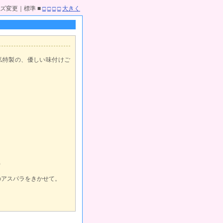
ズ変更｜標準 ■
□
□
□
□
大きく
私特製の、優しい味付けご
)
のアスパラをきかせて。