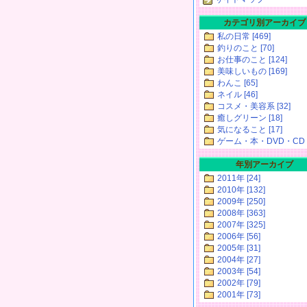
カテゴリ別アーカイブ
私の日常 [469]
釣りのこと [70]
お仕事のこと [124]
美味しいもの [169]
わんこ [65]
ネイル [46]
コスメ・美容系 [32]
癒しグリーン [18]
気になること [17]
ゲーム・本・DVD・CD [
年別アーカイブ
2011年 [24]
2010年 [132]
2009年 [250]
2008年 [363]
2007年 [325]
2006年 [56]
2005年 [31]
2004年 [27]
2003年 [54]
2002年 [79]
2001年 [73]