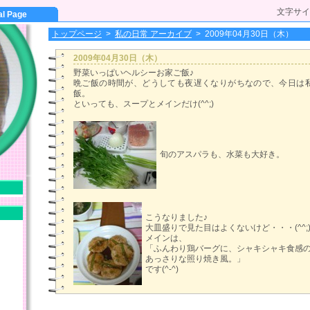
文字サイ
al Page
トップページ
>
私の日常 アーカイブ
>
2009年04月30日（木）
2009年04月30日（木）
野菜いっぱいヘルシーお家ご飯♪
晩ご飯の時間が、どうしても夜遅くなりがちなので、今日は
飯。
といっても、スープとメインだけ(^^;)
旬のアスパラも、水菜も大好き。
こうなりました♪
大皿盛りで見た目はよくないけど・・・(^^;
メインは、
「ふんわり鶏バーグに、シャキシャキ食感
あっさりな照り焼き風。」
です(^-^)