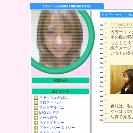
Saki Fukumoto Official Page
トップページ
>
私
2009年04月
カラーリン
南の島の紫
もともと明
線ダメージ
いつもの美
お知らせ
コンテンツ
サキっちょの日記
プロフィール
色味は、私の
フォトアルバム
やっぱり焼
BASSと遊ぶ
写真で見る
メール送信
サイトポリシー
プライバシーポリシー
サイトマップ