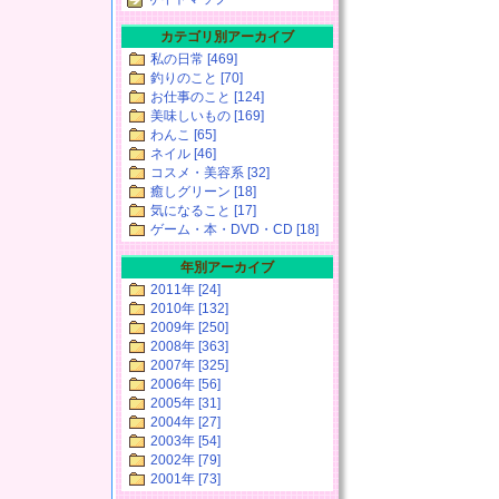
カテゴリ別アーカイブ
私の日常 [469]
釣りのこと [70]
お仕事のこと [124]
美味しいもの [169]
わんこ [65]
ネイル [46]
コスメ・美容系 [32]
癒しグリーン [18]
気になること [17]
ゲーム・本・DVD・CD [18]
年別アーカイブ
2011年 [24]
2010年 [132]
2009年 [250]
2008年 [363]
2007年 [325]
2006年 [56]
2005年 [31]
2004年 [27]
2003年 [54]
2002年 [79]
2001年 [73]