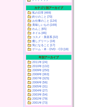
カテゴリ別アーカイブ
私の日常 [469]
釣りのこと [70]
お仕事のこと [124]
美味しいもの [169]
わんこ [65]
ネイル [46]
コスメ・美容系 [32]
癒しグリーン [18]
気になること [17]
ゲーム・本・DVD・CD [18]
年別アーカイブ
2011年 [24]
2010年 [132]
2009年 [250]
2008年 [363]
2007年 [325]
2006年 [56]
2005年 [31]
2004年 [27]
2003年 [54]
2002年 [79]
2001年 [73]