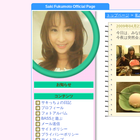
Saki Fukumoto Official Page
トップページ
>
私
2009年04月
今日は、みなぴ
今夜は突然会
お知らせ
コンテンツ
サキっちょの日記
プロフィール
フォトアルバム
BASSと遊ぶ
メール送信
サイトポリシー
プライバシーポリシー
サイトマップ