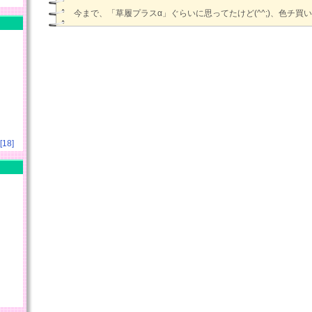
今まで、「草履プラスα」ぐらいに思ってたけど(^^;)、色チ買
18]