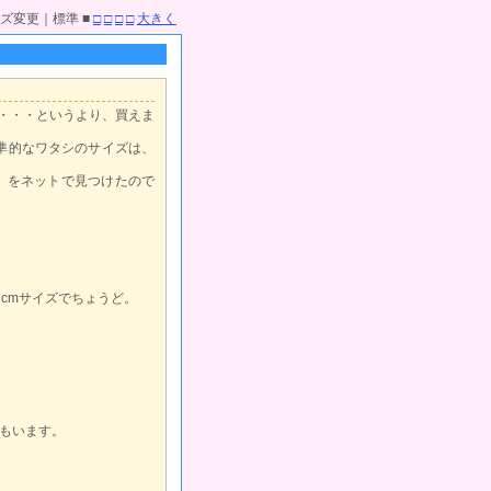
ズ変更｜標準 ■
□
□
□
□
大きく
・・・というより、買えま
標準的なワタシのサイズは、
ER」をネットで見つけたので
1cmサイズでちょうど。
もいます。