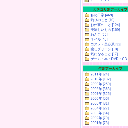
カテゴリ別アーカイブ
私の日常 [469]
釣りのこと [70]
お仕事のこと [124]
美味しいもの [169]
わんこ [65]
ネイル [46]
コスメ・美容系 [32]
癒しグリーン [18]
気になること [17]
ゲーム・本・DVD・CD [
年別アーカイブ
2011年 [24]
2010年 [132]
2009年 [250]
2008年 [363]
2007年 [325]
2006年 [56]
2005年 [31]
2004年 [27]
2003年 [54]
2002年 [79]
2001年 [73]