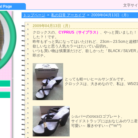
文字サイ
al Page
トップページ
>
私の日常 アーカイブ
>
2009年04月13日（月）
2009年04月13日（月）
クロックスの、
CYPRUS（サイプラス）
、やっと買いました！
した？！です。
昨年もずっと気になってはいたけれど、23cm～23.5cmと超
欲しいなと思う人気カラーはたいてい品切れ。
いつも買い物は慎重派だけど、欲しかった「BLACK / SILV
即ポチ。
とっても軽ーいヒールサンダルです。
クロックスは、大きめなので、私は、W5/2
シルバーのcrocsロゴプレート、
サイドストラップにはおなじみのワニ君
可愛い～ 履きやすい～(*^m^*)