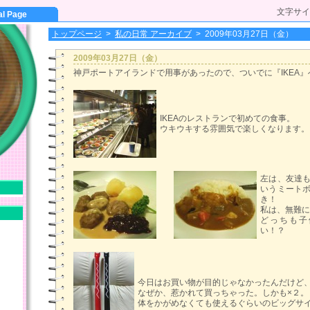
文字サイ
al Page
トップページ
>
私の日常 アーカイブ
>
2009年03月27日（金）
2009年03月27日（金）
神戸ポートアイランドで用事があったので、ついでに『IKEA
IKEAのレストランで初めての食事。
ウキウキする雰囲気で楽しくなります。
左は、友達
いうミート
き！
私は、無難に
どっちも子
い！？
今日はお買い物が目的じゃなかったんだけど
なぜか、惹かれて買っちゃった。しかも×２。
体をかがめなくても使えるぐらいのビッグサ