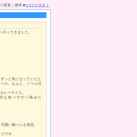
ズ変更｜標準 ■
□
□
□
□
大きく
』へ行ってきました。
もずっと気になっていたと
ボール。なんと、ジャム付
カレーライス。
供も食べやすい味みた
、可愛い靴べらを発見。
イズです。