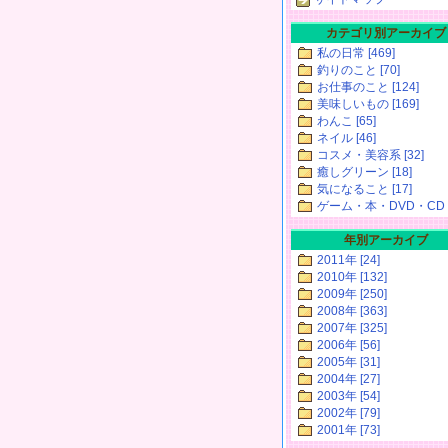
カテゴリ別アーカイブ
私の日常 [469]
釣りのこと [70]
お仕事のこと [124]
美味しいもの [169]
わんこ [65]
ネイル [46]
コスメ・美容系 [32]
癒しグリーン [18]
気になること [17]
ゲーム・本・DVD・CD [
年別アーカイブ
2011年 [24]
2010年 [132]
2009年 [250]
2008年 [363]
2007年 [325]
2006年 [56]
2005年 [31]
2004年 [27]
2003年 [54]
2002年 [79]
2001年 [73]