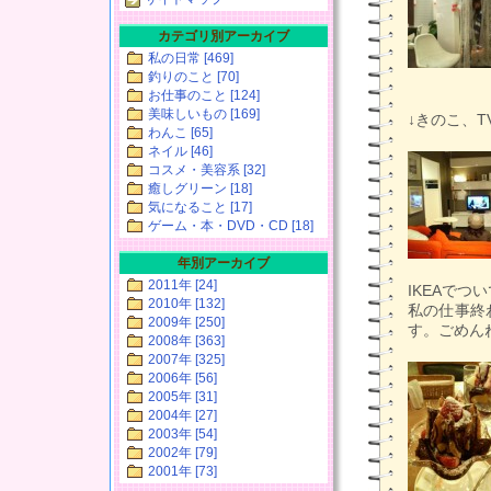
カテゴリ別アーカイブ
私の日常 [469]
釣りのこと [70]
お仕事のこと [124]
美味しいもの [169]
↓きのこ、TV
わんこ [65]
ネイル [46]
コスメ・美容系 [32]
癒しグリーン [18]
気になること [17]
ゲーム・本・DVD・CD [18]
年別アーカイブ
2011年 [24]
IKEAで
2010年 [132]
私の仕事終
2009年 [250]
す。ごめん
2008年 [363]
2007年 [325]
2006年 [56]
2005年 [31]
2004年 [27]
2003年 [54]
2002年 [79]
2001年 [73]