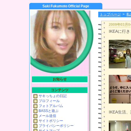
Saki Fukumoto Official Page
トップページ
>
私
2009年03月
IKEAに行き
お知らせ
コンテンツ
サキっちょの日記
プロフィール
フォトアルバム
BASSと遊ぶ
IKEA生活、
メール送信
サイトポリシー
プライバシーポリシー
サイトマップ