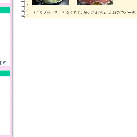
ネギや大根おろしを添えてポン酢orごまだれ、お好みでどーぞ
18]