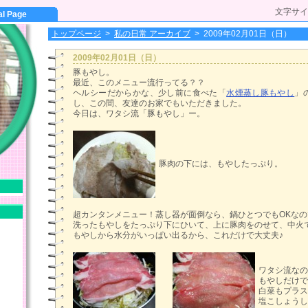
文字サイ
al Page
トップページ
>
私の日常 アーカイブ
>
2009年02月01日（日）
2009年02月01日（日）
豚もやし。
最近、このメニュー流行ってる？？
ヘルシーだからかな、少し前に食べた「
水煙蒸し豚もやし
」
し、この間、友達のお家でもいただきました。
今日は、ワタシ流「豚もやし」ー。
豚肉の下には、もやしたっぷり。
超カンタンメニュー！蒸し器が面倒なら、鍋ひとつでもOKなの
洗ったもやしをたっぷり下にひいて、上に豚肉をのせて、中火
もやしから水分がいっぱい出るから、これだけで大丈夫♪
ワタシ流なの
もやしだけで
白菜もプラス
塩こしょうし