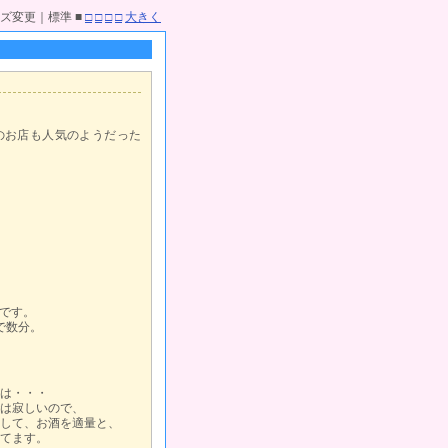
ズ変更｜標準 ■
□
□
□
□
大きく
のお店も人気のようだった
です。
で数分。
は・・・
は寂しいので、
して、お酒を適量と、
てます。