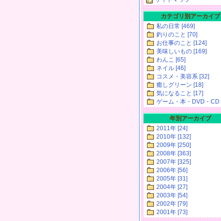
カテゴリ別アーカイブ
私の日常 [469]
釣りのこと [70]
お仕事のこと [124]
美味しいもの [169]
わんこ [65]
ネイル [46]
コスメ・美容系 [32]
癒しグリーン [18]
気になること [17]
ゲーム・本・DVD・CD [
年別アーカイブ
2011年 [24]
2010年 [132]
2009年 [250]
2008年 [363]
2007年 [325]
2006年 [56]
2005年 [31]
2004年 [27]
2003年 [54]
2002年 [79]
2001年 [73]