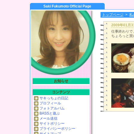
Saki Fukumoto Official Page
トップページ
>
私
2009年01月
仕事終わりで、
ちょろっと買
お知らせ
コンテンツ
サキっちょの日記
プロフィール
フォトアルバム
BASSと遊ぶ
メール送信
サイトポリシー
プライバシーポリシー
サイトマップ