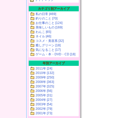
カテゴリ別アーカイブ
私の日常 [469]
釣りのこと [70]
お仕事のこと [124]
美味しいもの [169]
わんこ [65]
ネイル [46]
コスメ・美容系 [32]
癒しグリーン [18]
気になること [17]
ゲーム・本・DVD・CD [18]
年別アーカイブ
2011年 [24]
2010年 [132]
2009年 [250]
2008年 [363]
2007年 [325]
2006年 [56]
2005年 [31]
2004年 [27]
2003年 [54]
2002年 [79]
2001年 [73]