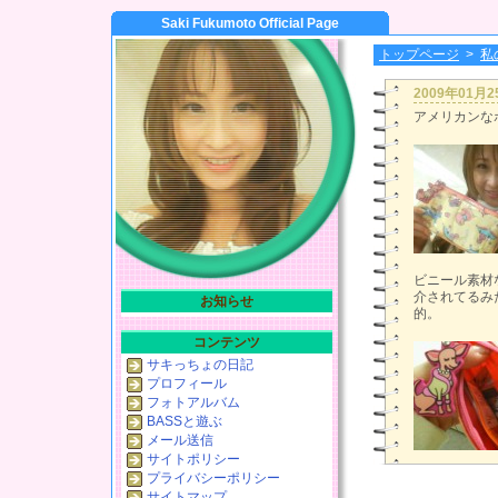
Saki Fukumoto Official Page
トップページ
>
私
2009年01月
アメリカンなポ
ビニール素材
介されてるみ
お知らせ
的。
コンテンツ
サキっちょの日記
プロフィール
フォトアルバム
BASSと遊ぶ
メール送信
サイトポリシー
プライバシーポリシー
サイトマップ