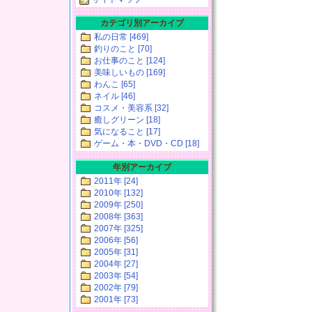
カテゴリ別アーカイブ
私の日常 [469]
釣りのこと [70]
お仕事のこと [124]
美味しいもの [169]
わんこ [65]
ネイル [46]
コスメ・美容系 [32]
癒しグリーン [18]
気になること [17]
ゲーム・本・DVD・CD [18]
年別アーカイブ
2011年 [24]
2010年 [132]
2009年 [250]
2008年 [363]
2007年 [325]
2006年 [56]
2005年 [31]
2004年 [27]
2003年 [54]
2002年 [79]
2001年 [73]