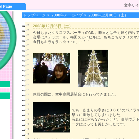
文字サイ
al Page
トップページ
>
2008年アーカイブ
>
2008年12月06日（土）
2008年12月06日（土）
今日もまたクリスマスパーティのMC。昨日とは全く違う内容
会場はステラホール。梅田スカイビルは、あちこちがクリスマ
今日もキラキラ～☆;+・o。.・*゜
休憩の間に、空中庭園展望台にも行ってきました。
でも、あまりの寒さに３６０°のパノラマも
早々に退散してしまいました。
写真には写らなかったけど、暗闇で足
ークはとっても美しかったです。