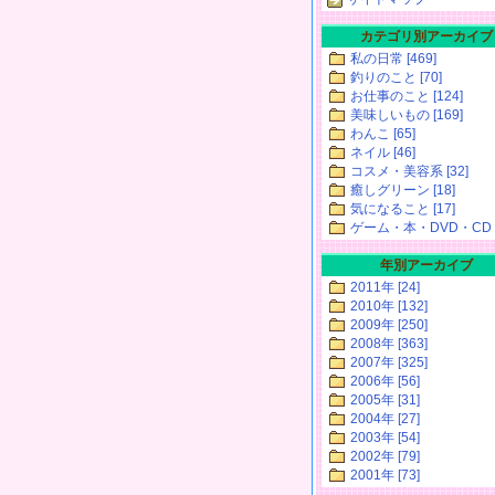
カテゴリ別アーカイブ
私の日常 [469]
釣りのこと [70]
お仕事のこと [124]
美味しいもの [169]
わんこ [65]
ネイル [46]
コスメ・美容系 [32]
癒しグリーン [18]
気になること [17]
ゲーム・本・DVD・CD [
年別アーカイブ
2011年 [24]
2010年 [132]
2009年 [250]
2008年 [363]
2007年 [325]
2006年 [56]
2005年 [31]
2004年 [27]
2003年 [54]
2002年 [79]
2001年 [73]