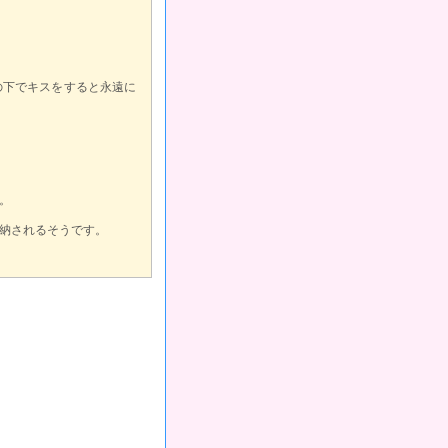
の下でキスをすると永遠に
。
納されるそうです。