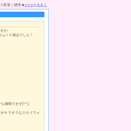
ズ変更｜標準 ■
□
□
□
□
大きく
ですが。
スムード満点でした！
満喫できず(^^;)
下がキラキラなスカイウォ