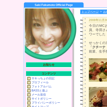
Saki Fukumoto Official Page
トップページ
>
お
2008年11月
今日のMC
員、寺田さ
ワーでした
せっかくの
『
クチーナ
前菜、生手
お知らせ
コンテンツ
サキっちょの日記
プロフィール
フォトアルバム
BASSと遊ぶ
メール送信
サイトポリシー
プライバシーポリシー
サイトマップ