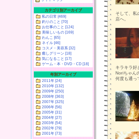
カテゴリ別アーカイブ
そして、私
私の日常 [469]
店へ。
釣りのこと [70]
お仕事のこと [124]
美味しいもの [169]
わんこ [65]
ネイル [46]
コスメ・美容系 [32]
癒しグリーン [18]
気になること [17]
ゲーム・本・DVD・CD [18]
キラキラ好
Noriち
年別アーカイブ
何度も通っ
2011年 [24]
2010年 [132]
2009年 [250]
2008年 [363]
2007年 [325]
2006年 [56]
2005年 [31]
2004年 [27]
2003年 [54]
2002年 [79]
2001年 [73]