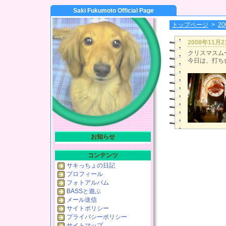
Saki Fukumoto Official Page
トップページ
>
2
2008年11月
クリスマスム
今日は、打ち合
お知らせ
コンテンツ
サキっちょの日記
プロフィール
フォトアルバム
BASSと遊ぶ
メール送信
サイトポリシー
プライバシーポリシー
サイトマップ