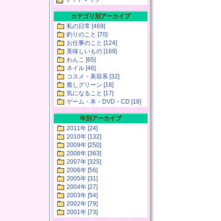
カテゴリ別アーカイブ
私の日常 [469]
釣りのこと [70]
お仕事のこと [124]
美味しいもの [169]
わんこ [65]
ネイル [46]
コスメ・美容系 [32]
癒しグリーン [18]
気になること [17]
ゲーム・本・DVD・CD [18]
年別アーカイブ
2011年 [24]
2010年 [132]
2009年 [250]
2008年 [363]
2007年 [325]
2006年 [56]
2005年 [31]
2004年 [27]
2003年 [54]
2002年 [79]
2001年 [73]