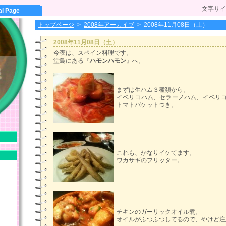
文字サイ
al Page
トップページ
>
2008年アーカイブ
>
2008年11月08日（土）
2008年11月08日（土）
今夜は、スペイン料理です。
堂島にある『
ハモンハモン
』へ。
まずは生ハム３種類から。
イベリコハム、セラーノハム、イベリ
トマトバケットつき。
これも、かなりイケてます。
ワカサギのフリッター。
チキンのガーリックオイル煮。
オイルがふつふつしてるので、やけど注