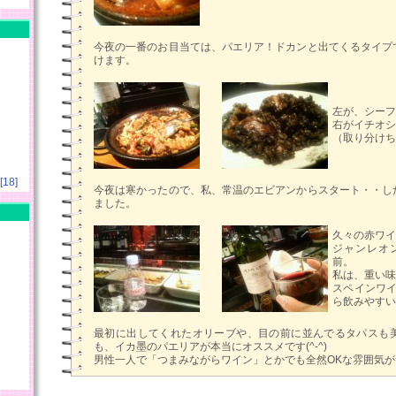
今夜の一番のお目当ては、パエリア！ドカンと出てくるタイプ
けます。
左が、シーフ
右がイチオシ
（取り分けち
18]
今夜は寒かったので、私、常温のエビアンからスタート・・し
ました。
久々の赤ワイ
ジャンレオ
前。
私は、重い味
スペインワ
ら飲みやすい
最初に出してくれたオリーブや、目の前に並んでるタパスも
も、イカ墨のパエリアが本当にオススメです(^-^)
男性一人で「つまみながらワイン」とかでも全然OKな雰囲気