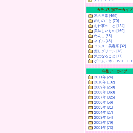
カテゴリ別アーカイブ
私の日常 [469]
釣りのこと [70]
お仕事のこと [124]
美味しいもの [169]
わんこ [65]
ネイル [46]
コスメ・美容系 [32]
癒しグリーン [18]
気になること [17]
ゲーム・本・DVD・CD [
年別アーカイブ
2011年 [24]
2010年 [132]
2009年 [250]
2008年 [363]
2007年 [325]
2006年 [56]
2005年 [31]
2004年 [27]
2003年 [54]
2002年 [79]
2001年 [73]