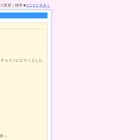
ズ変更｜標準 ■
□
□
□
□
大きく
コチョリソにピリッとした
意～。