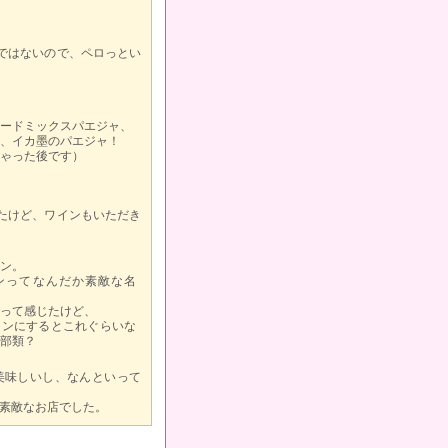
ではないので、ペロっとい
ードミックスパエジャ、
、イカ墨のパエジャ！
ゃった後です）
たけど、ワインもいただき
ン。
ンってなんだか素敵な名
って感じたけど、
インにするとこれぐらいな
部類？
美味しいし、なんといって
が素敵なお店でした。