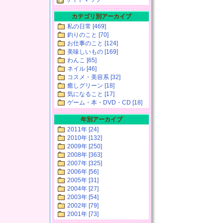
カテゴリ別アーカイブ
私の日常 [469]
釣りのこと [70]
お仕事のこと [124]
美味しいもの [169]
わんこ [65]
ネイル [46]
コスメ・美容系 [32]
癒しグリーン [18]
気になること [17]
ゲーム・本・DVD・CD [18]
年別アーカイブ
2011年 [24]
2010年 [132]
2009年 [250]
2008年 [363]
2007年 [325]
2006年 [56]
2005年 [31]
2004年 [27]
2003年 [54]
2002年 [79]
2001年 [73]