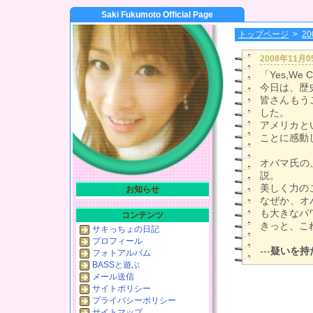
Saki Fukumoto Official Page
トップページ
>
2
2008年11月
「Yes,We 
今日は、歴
皆さんもう
した。
アメリカと
ことに感動
オバマ氏の
説。
美しく力の
お知らせ
なぜか、オ
も大きなパ
コンテンツ
きっと、こ
サキっちょの日記
プロフィール
---
疑いを持た
フォトアルバム
BASSと遊ぶ
メール送信
サイトポリシー
プライバシーポリシー
サイトマップ