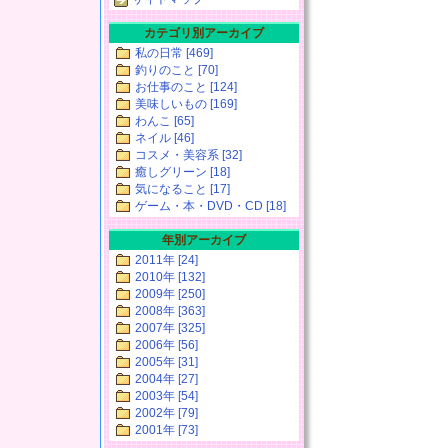
カテゴリ別アーカイブ
私の日常 [469]
釣りのこと [70]
お仕事のこと [124]
美味しいもの [169]
わんこ [65]
ネイル [46]
コスメ・美容系 [32]
癒しグリーン [18]
気になること [17]
ゲーム・本・DVD・CD [18]
年別アーカイブ
2011年 [24]
2010年 [132]
2009年 [250]
2008年 [363]
2007年 [325]
2006年 [56]
2005年 [31]
2004年 [27]
2003年 [54]
2002年 [79]
2001年 [73]