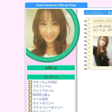
Saki Fukumoto Official Page
トップページ
>
私
2008年11月
ふと気づけば
ホントは、白
お知らせ
コンテンツ
サキっちょの日記
プロフィール
フォトアルバム
BASSと遊ぶ
メール送信
サイトポリシー
プライバシーポリシー
サイトマップ