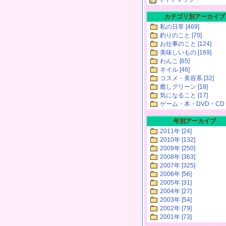
カテゴリ別アーカイブ
私の日常 [469]
釣りのこと [70]
お仕事のこと [124]
美味しいもの [169]
わんこ [65]
ネイル [46]
コスメ・美容系 [32]
癒しグリーン [18]
気になること [17]
ゲーム・本・DVD・CD [
年別アーカイブ
2011年 [24]
2010年 [132]
2009年 [250]
2008年 [363]
2007年 [325]
2006年 [56]
2005年 [31]
2004年 [27]
2003年 [54]
2002年 [79]
2001年 [73]