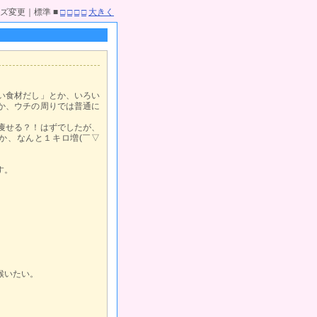
ズ変更｜標準 ■
□
□
□
□
大きく
い食材だし」とか、いろい
か、ウチの周りでは普通に
痩せる？！はずでしたが、
か、なんと１キロ増(￣▽
す。
喉いたい。