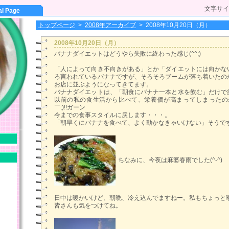
文字サイ
al Page
トップページ
>
2008年アーカイブ
>
2008年10月20日（月）
2008年10月20日（月）
バナナダイエットはどうやら失敗に終わった感じ(^^;)
「人によって向き不向きがある」とか「ダイエットには向かな
ろ言われているバナナですが、そろそろブームが落ち着いたの
お店に並ぶようになってきてます。
バナナダイエットは、「朝食にバナナ一本と水を飲む」だけで
以前の私の食生活から比べて、栄養価が高まってしまったの
￣;)!!ガーン
今までの食事スタイルに戻します・・・。
「朝早くにバナナを食べて、よく動かなきゃいけない」そうで
ちなみに、今夜は麻婆春雨でした(^-^)
日中は暖かいけど、朝晩、冷え込んでますねー。私もちょっと
皆さんも気をつけてね。