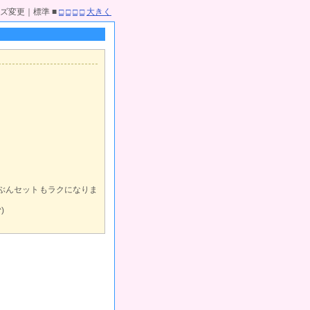
ズ変更｜標準 ■
□
□
□
□
大きく
ぶんセットもラクになりま
)