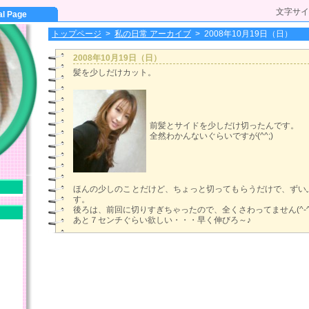
文字サイ
al Page
トップページ
>
私の日常 アーカイブ
>
2008年10月19日（日）
2008年10月19日（日）
髪を少しだけカット。
前髪とサイドを少しだけ切ったんです。
全然わかんないぐらいですが(^^;)
ほんの少しのことだけど、ちょっと切ってもらうだけで、ずい
す。
後ろは、前回に切りすぎちゃったので、全くさわってません(^-^
あと７センチぐらい欲しい・・・早く伸びろ～♪