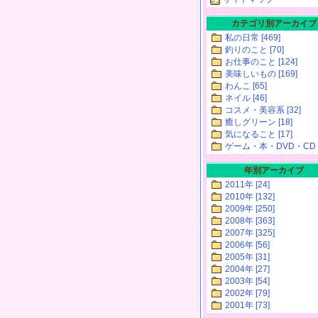
カテゴリ別アーカイブ
私の日常 [469]
釣りのこと [70]
お仕事のこと [124]
美味しいもの [169]
わんこ [65]
ネイル [46]
コスメ・美容系 [32]
癒しグリーン [18]
気になること [17]
ゲーム・本・DVD・CD [
年別アーカイブ
2011年 [24]
2010年 [132]
2009年 [250]
2008年 [363]
2007年 [325]
2006年 [56]
2005年 [31]
2004年 [27]
2003年 [54]
2002年 [79]
2001年 [73]