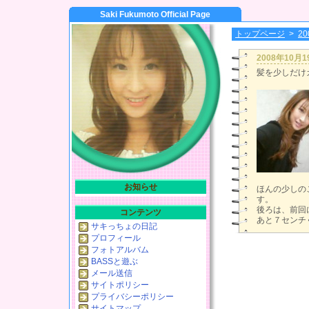
Saki Fukumoto Official Page
トップページ
>
2
2008年10月
髪を少しだけ
お知らせ
ほんの少しの
す。
後ろは、前回
コンテンツ
あと７センチ
サキっちょの日記
プロフィール
フォトアルバム
BASSと遊ぶ
メール送信
サイトポリシー
プライバシーポリシー
サイトマップ