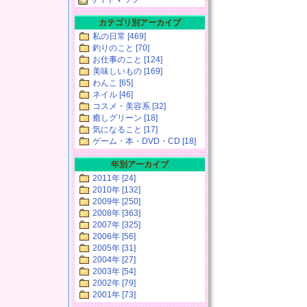
カテゴリ別アーカイブ
私の日常 [469]
釣りのこと [70]
お仕事のこと [124]
美味しいもの [169]
わんこ [65]
ネイル [46]
コスメ・美容系 [32]
癒しグリーン [18]
気になること [17]
ゲーム・本・DVD・CD [18]
年別アーカイブ
2011年 [24]
2010年 [132]
2009年 [250]
2008年 [363]
2007年 [325]
2006年 [56]
2005年 [31]
2004年 [27]
2003年 [54]
2002年 [79]
2001年 [73]