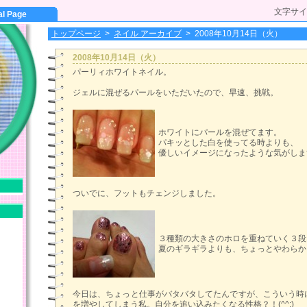
文字サイ
al Page
トップページ
>
ネイル アーカイブ
>
2008年10月14日（火）
2008年10月14日（火）
パーリィホワイトネイル。
ジェルに混ぜるパールをいただいたので、早速、挑戦。
ホワイトにパールを混ぜてます。
パキッとした白を使ってる時よりも、
優しいイメージになったような気がしま
ついでに、フットもチェンジしました。
３種類の大きさのホロを重ねていく３段
夏のギラギラよりも、ちょっとやわらか
今日は、ちょっと仕事がバタバタしてたんですが、こういう時
を増やしてしまう私。自分を追い込みたくなる性格？！(^^;)