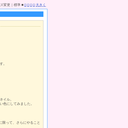
ズ変更｜標準 ■
□
□
□
□
大きく
す。
ネイル。
い色にしてみました。
に限って、さらにやること