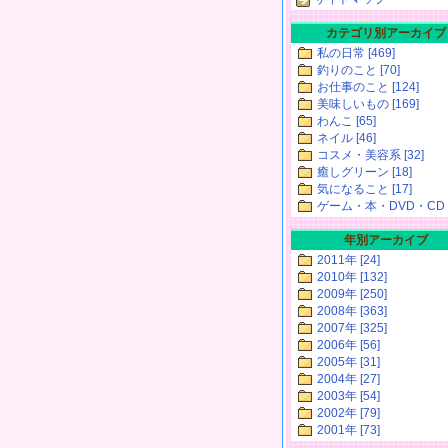
カテゴリ別アーカイブ
私の日常 [469]
釣りのこと [70]
お仕事のこと [124]
美味しいもの [169]
わんこ [65]
ネイル [46]
コスメ・美容系 [32]
癒しグリーン [18]
気になること [17]
ゲーム・本・DVD・CD [
年別アーカイブ
2011年 [24]
2010年 [132]
2009年 [250]
2008年 [363]
2007年 [325]
2006年 [56]
2005年 [31]
2004年 [27]
2003年 [54]
2002年 [79]
2001年 [73]