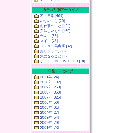
カテゴリ別アーカイブ
私の日常 [469]
釣りのこと [70]
お仕事のこと [124]
美味しいもの [169]
わんこ [65]
ネイル [46]
コスメ・美容系 [32]
癒しグリーン [18]
気になること [17]
ゲーム・本・DVD・CD [18]
年別アーカイブ
2011年 [24]
2010年 [132]
2009年 [250]
2008年 [363]
2007年 [325]
2006年 [56]
2005年 [31]
2004年 [27]
2003年 [54]
2002年 [79]
2001年 [73]