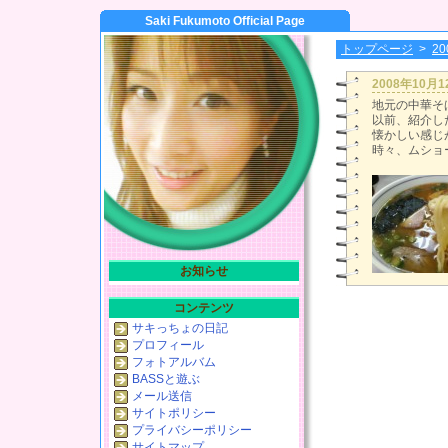
Saki Fukumoto Official Page
トップページ
>
2
2008年10月
地元の中華そ
以前、紹介し
懐かしい感じ
時々、ムショ
お知らせ
コンテンツ
サキっちょの日記
プロフィール
フォトアルバム
BASSと遊ぶ
メール送信
サイトポリシー
プライバシーポリシー
サイトマップ