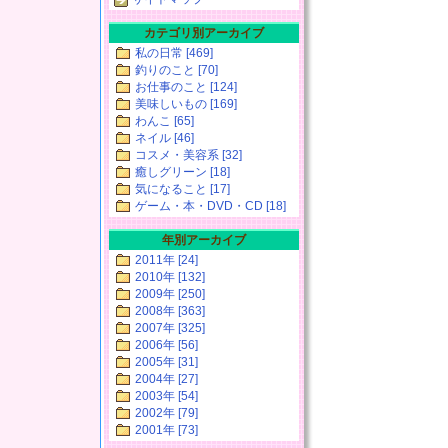
カテゴリ別アーカイブ
私の日常 [469]
釣りのこと [70]
お仕事のこと [124]
美味しいもの [169]
わんこ [65]
ネイル [46]
コスメ・美容系 [32]
癒しグリーン [18]
気になること [17]
ゲーム・本・DVD・CD [18]
年別アーカイブ
2011年 [24]
2010年 [132]
2009年 [250]
2008年 [363]
2007年 [325]
2006年 [56]
2005年 [31]
2004年 [27]
2003年 [54]
2002年 [79]
2001年 [73]