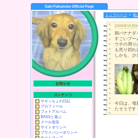
Saki Fukumoto Official Page
トップページ
>
私
2008年10月
朝バナナダ
すごいブー
ウチの周り
も売り切れ
しかも、少
お知らせ
コンテンツ
サキっちょの日記
今日は、母
プロフィール
たそうです
フォトアルバム
BASSと遊ぶ
メール送信
サイトポリシー
プライバシーポリシー
サイトマップ