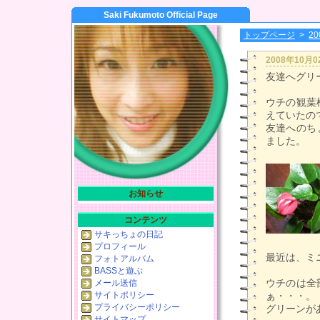
Saki Fukumoto Official Page
トップページ
>
2
2008年10月
友達へグリ
ウチの観葉
えていたの
友達へのち
ました。
お知らせ
コンテンツ
サキっちょの日記
プロフィール
最近は、ミ
フォトアルバム
BASSと遊ぶ
ウチのは全
メール送信
サイトポリシー
ぁ・・・。
プライバシーポリシー
グリーンが
サイトマップ