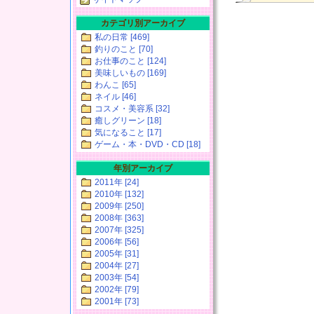
カテゴリ別アーカイブ
私の日常 [469]
釣りのこと [70]
お仕事のこと [124]
美味しいもの [169]
わんこ [65]
ネイル [46]
コスメ・美容系 [32]
癒しグリーン [18]
気になること [17]
ゲーム・本・DVD・CD [18]
年別アーカイブ
2011年 [24]
2010年 [132]
2009年 [250]
2008年 [363]
2007年 [325]
2006年 [56]
2005年 [31]
2004年 [27]
2003年 [54]
2002年 [79]
2001年 [73]