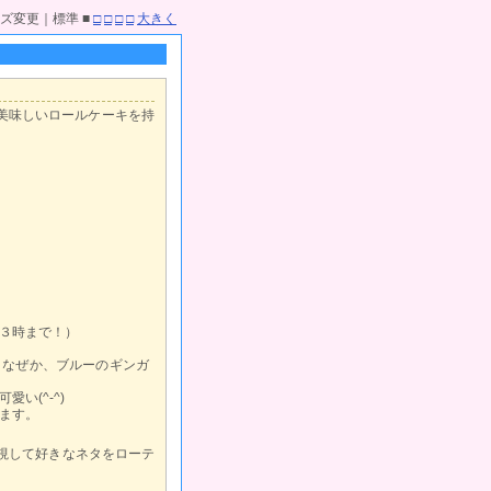
ズ変更｜標準 ■
□
□
□
□
大きく
美味しいロールケーキを持
３時まで！）
、なぜか、ブルーのギンガ
い(^-^)
ます。
視して好きなネタをローテ