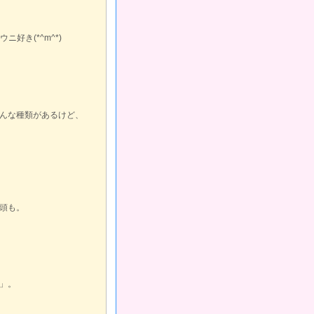
ニ好き(*^m^*)
んな種類があるけど、
頭も。
」。