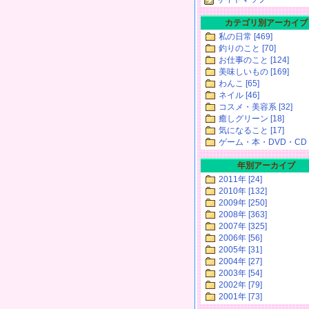
カテゴリ別アーカイブ
私の日常 [469]
釣りのこと [70]
お仕事のこと [124]
美味しいもの [169]
わんこ [65]
ネイル [46]
コスメ・美容系 [32]
癒しグリーン [18]
気になること [17]
ゲーム・本・DVD・CD [
年別アーカイブ
2011年 [24]
2010年 [132]
2009年 [250]
2008年 [363]
2007年 [325]
2006年 [56]
2005年 [31]
2004年 [27]
2003年 [54]
2002年 [79]
2001年 [73]