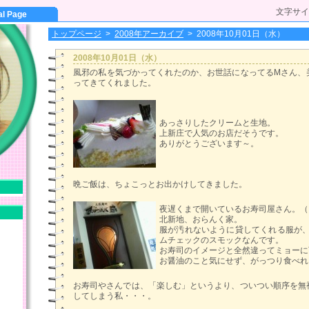
文字サイ
al Page
トップページ
>
2008年アーカイブ
>
2008年10月01日（水）
2008年10月01日（水）
風邪の私を気づかってくれたのか、お世話になってるMさん、
ってきてくれました。
あっさりしたクリームと生地。
上新庄で人気のお店だそうです。
ありがとうございます～。
晩ご飯は、ちょこっとお出かけしてきました。
夜遅くまで開いているお寿司屋さん。（
北新地、おらんく家。
服が汚れないように貸してくれる服が
ムチェックのスモックなんです。
お寿司のイメージと全然違ってミョーに可愛
お醤油のこと気にせず、がっつり食べれ
お寿司やさんでは、「楽しむ」というより、ついつい順序を無
してしまう私・・・。