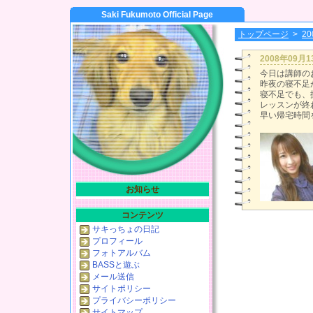
Saki Fukumoto Official Page
トップページ
>
2
2008年09月
今日は講師の
昨夜の寝不足
寝不足でも、
レッスンが終
早い帰宅時間
お知らせ
コンテンツ
サキっちょの日記
プロフィール
フォトアルバム
BASSと遊ぶ
メール送信
サイトポリシー
プライバシーポリシー
サイトマップ