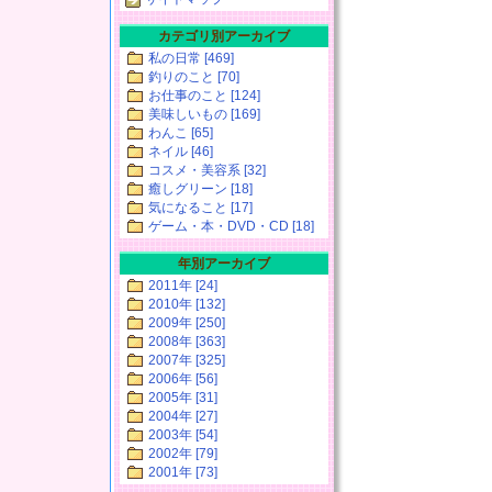
カテゴリ別アーカイブ
私の日常 [469]
釣りのこと [70]
お仕事のこと [124]
美味しいもの [169]
わんこ [65]
ネイル [46]
コスメ・美容系 [32]
癒しグリーン [18]
気になること [17]
ゲーム・本・DVD・CD [18]
年別アーカイブ
2011年 [24]
2010年 [132]
2009年 [250]
2008年 [363]
2007年 [325]
2006年 [56]
2005年 [31]
2004年 [27]
2003年 [54]
2002年 [79]
2001年 [73]