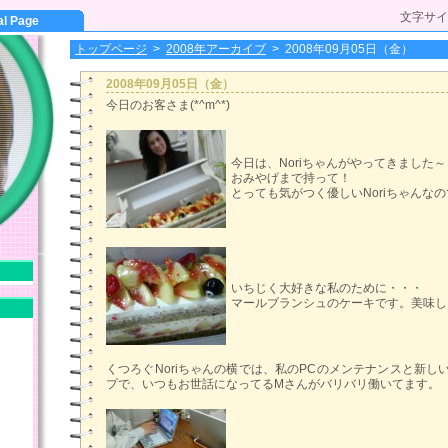
文字サイ
al Page
トップページ
>
2008年アーカイブ
>
2008年09月05日（金）
2008年09月05日（金）
今日のお客さま(*^m^*)
今日は、Noriちゃんがやってきました～
おみやげまで持って！
とっても気がつく優しいNoriちゃんな
いちじく大好きな私のために・・・
マールブランシュのケーキです。美味し
くつろぐNoriちゃんの横では、私のPCのメンテナンスと新し
プで、いつもお世話になってるMさんがバリバリ働いてます。