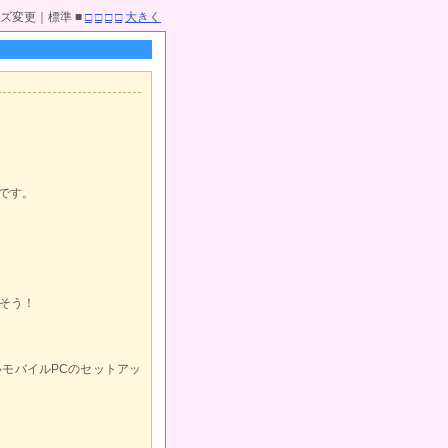
ズ変更｜標準 ■
□
□
□
□
大きく
のです。
そう！
いモバイルPCのセットアッ