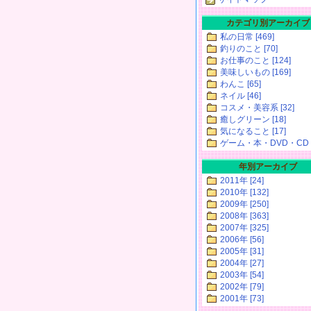
カテゴリ別アーカイブ
私の日常 [469]
釣りのこと [70]
お仕事のこと [124]
美味しいもの [169]
わんこ [65]
ネイル [46]
コスメ・美容系 [32]
癒しグリーン [18]
気になること [17]
ゲーム・本・DVD・CD [
年別アーカイブ
2011年 [24]
2010年 [132]
2009年 [250]
2008年 [363]
2007年 [325]
2006年 [56]
2005年 [31]
2004年 [27]
2003年 [54]
2002年 [79]
2001年 [73]