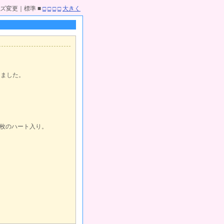
ズ変更｜標準 ■
□
□
□
□
大きく
しました。
枚のハート入り。