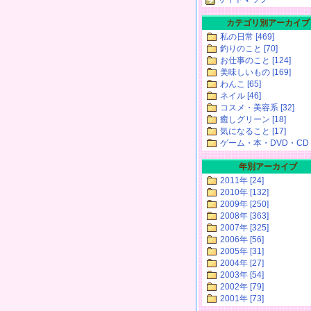
カテゴリ別アーカイブ
私の日常 [469]
釣りのこと [70]
お仕事のこと [124]
美味しいもの [169]
わんこ [65]
ネイル [46]
コスメ・美容系 [32]
癒しグリーン [18]
気になること [17]
ゲーム・本・DVD・CD [
年別アーカイブ
2011年 [24]
2010年 [132]
2009年 [250]
2008年 [363]
2007年 [325]
2006年 [56]
2005年 [31]
2004年 [27]
2003年 [54]
2002年 [79]
2001年 [73]